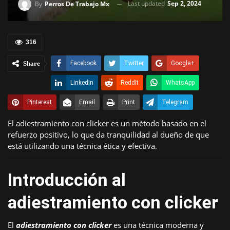
Last updated
Sep 2, 2024
By
Perros De Trabajo Mx
316
Share
Facebook
Twitter
Google+
Linkedin
ReddIt
WhatsApp
Pinterest
Email
Print
Telegram
El adiestramiento con clicker es un método basado en el
refuerzo positivo, lo que da tranquilidad al dueño de que
está utilizando una técnica ética y efectiva.
Introducción al
adiestramiento con clicker
El
adiestramiento con clicker
es una técnica moderna y