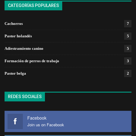
CATEGORÍAS POPULARES
Cachorros
7
Pastor holandés
5
Adiestramiento canino
5
Formación de perros de trabajo
3
Pastor belga
2
REDES SOCIALES
Facebook
Join us on Facebook