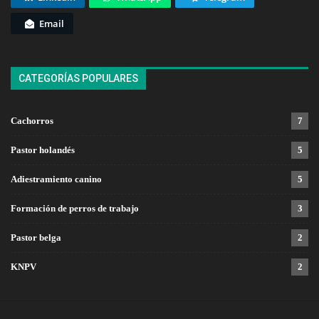
Email
CATEGORÍAS POPULARES
Cachorros
7
Pastor holandés
5
Adiestramiento canino
5
Formación de perros de trabajo
3
Pastor belga
2
KNPV
2