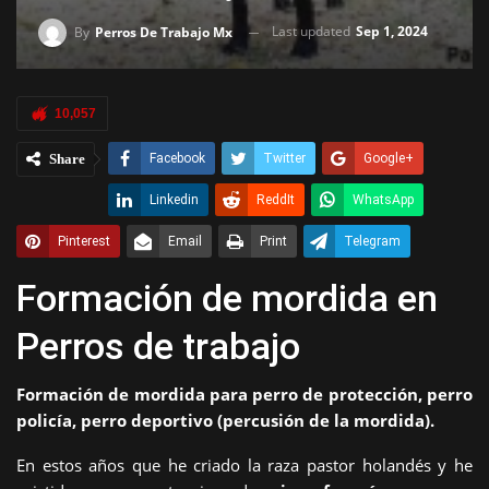
Last updated
Sep 1, 2024
By
Perros De Trabajo Mx
10,057
Share
Facebook
Twitter
Google+
Linkedin
ReddIt
WhatsApp
Pinterest
Email
Print
Telegram
Formación de mordida en
Perros de trabajo
Formación de mordida para perro de protección, perro
policía, perro deportivo (percusión de la mordida).
En estos años que he criado la raza pastor holandés y he