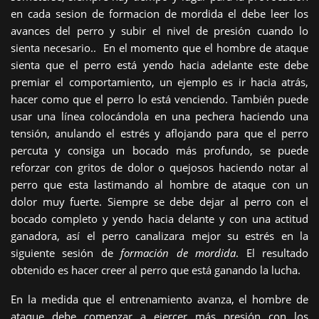
en cada sesion de formacion de mordida el debe leer los
avances del perro y subir el nivel de presión cuando lo
sienta necesario.. En el momento que el hombre de ataque
sienta que el perro está yendo hacia adelante este debe
premiar el comportamiento, un ejemplo es ir hacia atrás,
hacer como que el perro lo está venciendo. También puede
usar una línea colocándola en una pechera haciendo una
tensión, anulando el estrés y aflojando para que el perro
percuta y consiga un bocado más profundo, se puede
reforzar con gritos de dolor o quejosos haciendo notar al
perro que esta lastimando al hombre de ataque con un
dolor muy fuerte. Siempre se debe dejar al perro con el
bocado completo y yendo hacia delante y con una actitud
ganadora, así el perro canalizara mejor su estrés en la
siguiente sesión de
formación de mordida
. El resultado
obtenido es hacer creer al perro que está ganando la lucha.
En la medida que el entrenamiento avanza, el hombre de
ataque debe comenzar a ejercer más presión con los