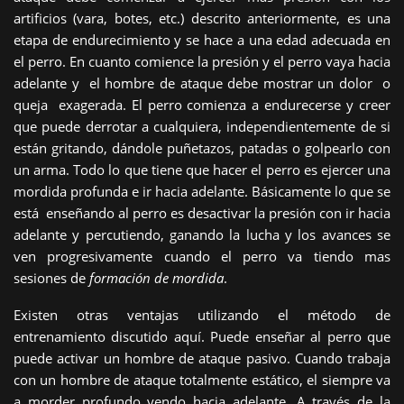
artificios (vara, botes, etc.) descrito anteriormente, es una
etapa de endurecimiento y se hace a una edad adecuada en
el perro. En cuanto comience la presión y el perro vaya hacia
adelante y el hombre de ataque debe mostrar un dolor o
queja exagerada. El perro comienza a endurecerse y creer
que puede derrotar a cualquiera, independientemente de si
están gritando, dándole puñetazos, patadas o golpearlo con
un arma. Todo lo que tiene que hacer el perro es ejercer una
mordida profunda e ir hacia adelante. Básicamente lo que se
está enseñando al perro es desactivar la presión con ir hacia
adelante y percutiendo, ganando la lucha y los avances se
ven progresivamente cuando el perro va tiendo mas
sesiones de
formación de mordida
.
Existen otras ventajas utilizando el método de
entrenamiento discutido aquí. Puede enseñar al perro que
puede activar un hombre de ataque pasivo. Cuando trabaja
con un hombre de ataque totalmente estático, el siempre va
a morder profundo yendo hacia adelante. A través de la